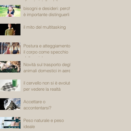
diventa intollerabile
bisogni e desideri: perché
è importante distinguerli
il mito del multitasking
Postura e atteggiamento:
il corpo come specchio
della psiche
Novità sul trasporto degli
animali domestici in aereo
il cervello non si è evoluto
per vedere la realtà
Accettare o
accontentarsi?
Peso naturale e peso
ideale