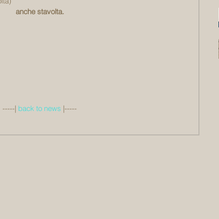
lta)
anche stavolta.
-----| 
back to news
 |-----