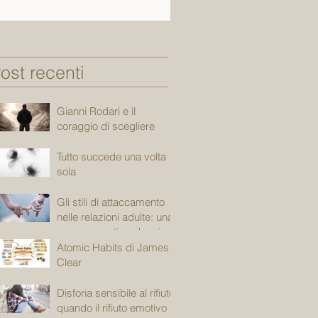
ost recenti
Gianni Rodari e il
coraggio di scegliere
Tutto succede una volta
sola
Gli stili di attaccamento
nelle relazioni adulte: una
mappa emotiva che ci
accompagna
Atomic Habits di James
Clear
Disforia sensibile al rifiuto:
quando il rifiuto emotivo