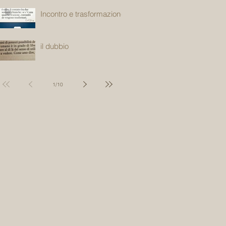
Incontro e trasformazione
il dubbio
1
/
10