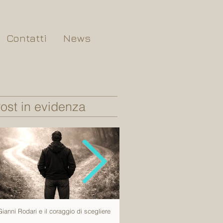
Contatti
News
ost in evidenza
Gianni Rodari e il coraggio di scegliere
Tutto succede una volta sola