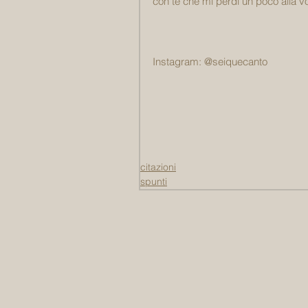
con te che mi perdi un poco alla vo
Instagram: @seiquecanto
citazioni
spunti