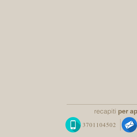
recapiti
per a
3701104502