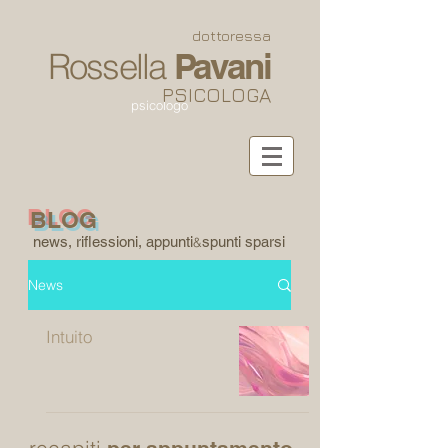
dottoressa
Rossella
Pavani
PSICOLOGA
psicologo
BLOG
news, riflessioni, appunti
spunti sparsi
&
News
Intuito