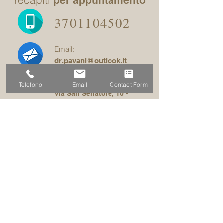
recapiti
per appuntamento
3701104502
Email:
dr.pavani@outlook.it
studio:
Telefono
Email
Contact Form
Via San Senatore, 10 -
Milano centro
compila il
modulo per essere
ricontattato
More info >>
© 2015 by ErreQuadro GraphicDesign.
©
Ogni diritto riservato. È espressamente
vietata ogni riproduzione.
È vietato inglobare questo sito all’interno di altri siti, con tecnologie (frames, iframes, embedding)
che mimetizzano o nascondono l’origine e l’indirizzo reale dei contenuti di questo sito.
il sito viene aggiornato senza alcuna periodicità oppure frequenza prestabilita e non può pertanto
considerarsi un prodotto editoriale oppure una testata giornalistica ai sensi della legge n. 62 del