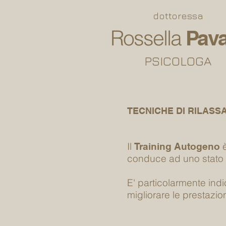
dottoressa
Rossella
Pava
PSICOLOGA
TECNICHE DI RILAS
Il
è
Training Autogeno
conduce ad uno stato d
E' particolarmente indic
migliorare le prestazion