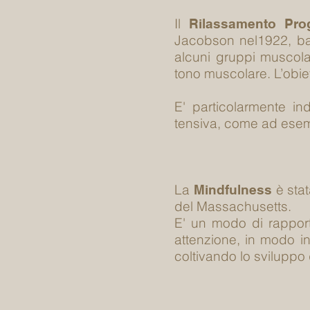
Il
Rilassamento Pro
Jacobson nel1922, bas
alcuni gruppi muscola
tono muscolare. L’obiett
E' particolarmente ind
tensiva, come ad esem
La
è stat
Mindfulness
del Massachusetts.
E'
un modo di rapport
attenzione, in modo i
coltivando lo svilupp