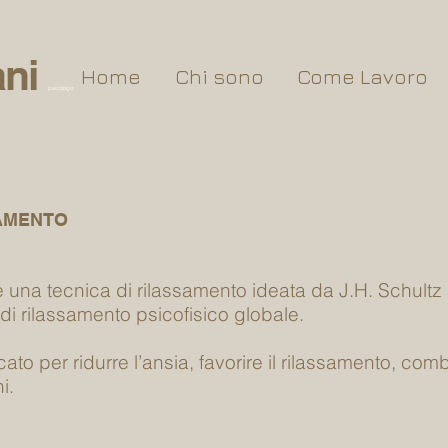
ni
Home
Chi sono
Come Lavoro
psicologo
SAMENTO
 una tecnica di rilassamento ideata da J.H. Schultz a
i rilassamento psicofisico globale.
ato per ridurre l’ansia, favorire il rilassamento, comb
i.