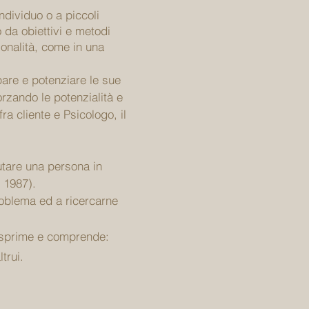
ndividuo o a piccoli
 da obiettivi e metodi
sonalità, come in una
pare e potenziare le sue
orzando le potenzialità e
ra cliente e Psicologo, il
utare una persona in
, 1987).
problema ed a ricercarne
i esprime e comprende:
trui.