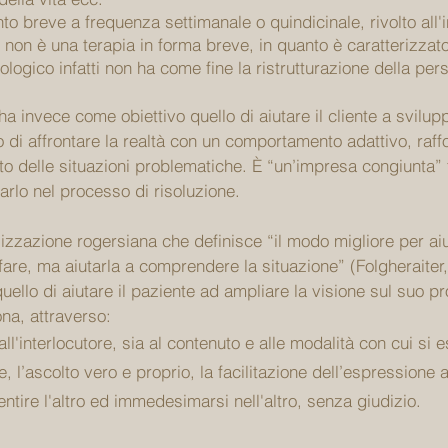
to breve a frequenza settimanale o quindicinale, rivolto all'i
 non è una terapia in forma breve, in quanto è caratterizzato
ologico infatti non ha come fine la ristrutturazione della per
ha invece come obiettivo quello di aiutare il cliente a svilup
 di affrontare la realtà con un comportamento adattivo, raff
to delle situazioni problematiche. È “un’impresa congiunta” f
lo nel processo di risoluzione.
lizzazione rogersiana che definisce “il modo migliore per ai
 fare, ma aiutarla a comprendere la situazione” (Folgheraiter
 quello di aiutare il paziente ad ampliare la visione sul suo 
ona, attraverso:
 all'interlocutore, sia al contenuto e alle modalità con cui s
, l’ascolto vero e proprio, la facilitazione dell’espressione al
entire l'altro ed immedesimarsi nell'altro, senza giudizio.