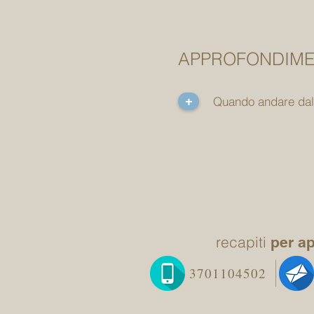
APPROFONDIMEN
+
Quando andare dall
recapiti
per a
3701104502