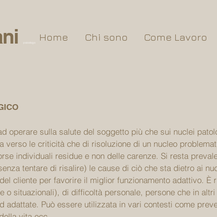
ni
Home
Chi sono
Come Lavoro
psicologo
GICO
ad operare sulla salute del soggetto più che sui nuclei patol
a verso le criticità che di risoluzione di un nucleo problemati
sorse individuali residue e non delle carenze. Si resta preva
nza tentare di risalire) le cause di ciò che sta dietro ai nucl
 del cliente per favorire il miglior funzionamento adattivo. È 
ive o situazionali), di difficoltà personale, persone che in alt
d adattate. Può essere utilizzata in vari contesti come pre
della vita ecc.