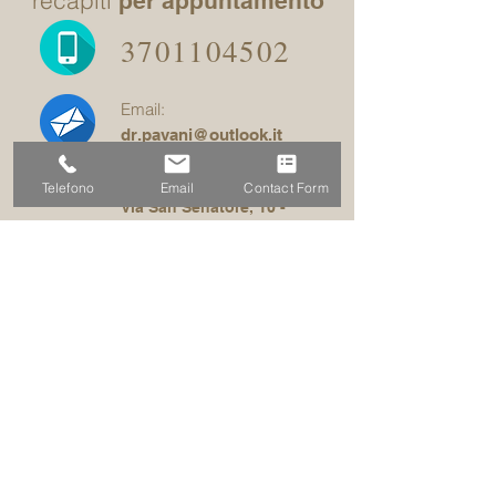
recapiti
per appuntamento
3701104502
Email:
dr.pavani@outlook.it
studio:
Telefono
Email
Contact Form
Via San Senatore, 10 -
Milano centro
compila il
modulo per essere
ricontattato
More info >>
© 2015 by ErreQuadro GraphicDesign.
©
Ogni diritto riservato. È espressamente
vietata ogni riproduzione.
È vietato inglobare questo sito all’interno di altri siti, con tecnologie (frames, iframes, embedding)
che mimetizzano o nascondono l’origine e l’indirizzo reale dei contenuti di questo sito.
il sito viene aggiornato senza alcuna periodicità oppure frequenza prestabilita e non può pertanto
considerarsi un prodotto editoriale oppure una testata giornalistica ai sensi della legge n. 62 del