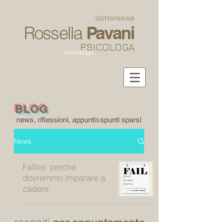
dottoressa
Rossella
Pavani
PSICOLOGA
psicologo
BLOG
news, riflessioni, appunti
spunti sparsi
&
News
Fallire: perché
dovremmo imparare a
cadere