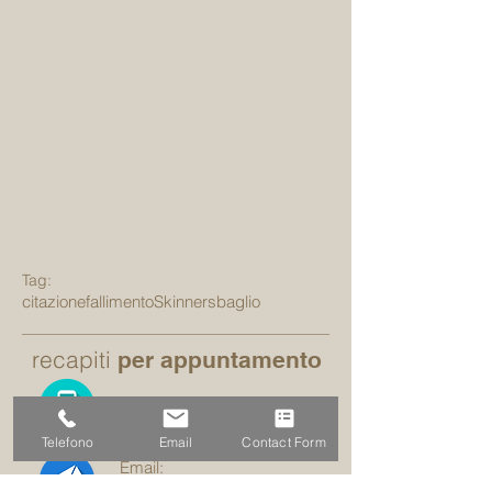
Tag:
citazione
fallimento
Skinner
sbaglio
recapiti
per appuntamento
3701104502
Telefono
Email
Contact Form
Email: