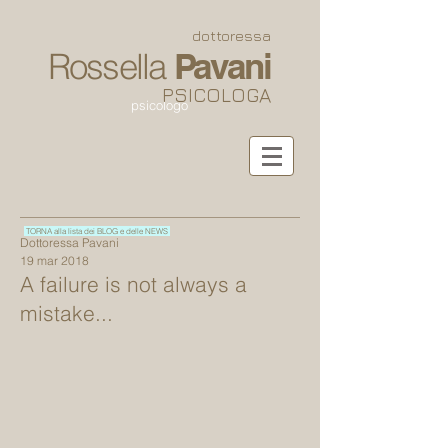
dottoressa
Rossella
Pavani
PSICOLOGA
psicologo
TORNA alla lista dei BLOG e delle NEWS
Dottoressa Pavani
19 mar 2018
A failure is not always a
mistake...