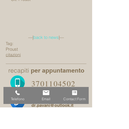
—|
back to news
|—
Tag:
Proust
citazioni
recapiti
per appuntamento
3701104502
Email:
Telefono
Email
Contact Form
dr.pavani@outlook.it
studio:
Via San Senatore, 10 -