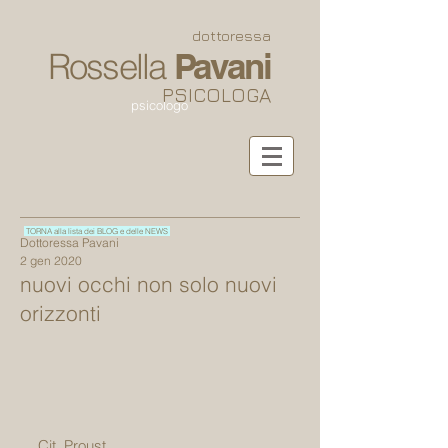
dottoressa
Rossella
Pavani
PSICOLOGA
psicologo
TORNA alla lista dei BLOG e delle NEWS
Dottoressa Pavani
2 gen 2020
nuovi occhi non solo nuovi
orizzonti
Cit. Proust