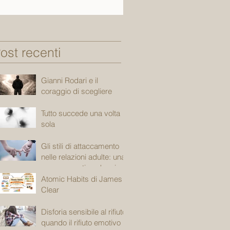
ost recenti
Gianni Rodari e il
coraggio di scegliere
Tutto succede una volta
sola
Gli stili di attaccamento
nelle relazioni adulte: una
mappa emotiva che ci
accompagna
Atomic Habits di James
Clear
Disforia sensibile al rifiuto:
quando il rifiuto emotivo