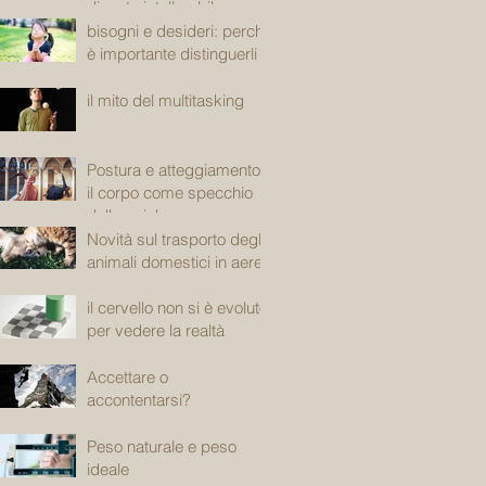
diventa intollerabile
bisogni e desideri: perché
è importante distinguerli
il mito del multitasking
Postura e atteggiamento:
il corpo come specchio
della psiche
Novità sul trasporto degli
animali domestici in aereo
il cervello non si è evoluto
per vedere la realtà
Accettare o
accontentarsi?
Peso naturale e peso
ideale