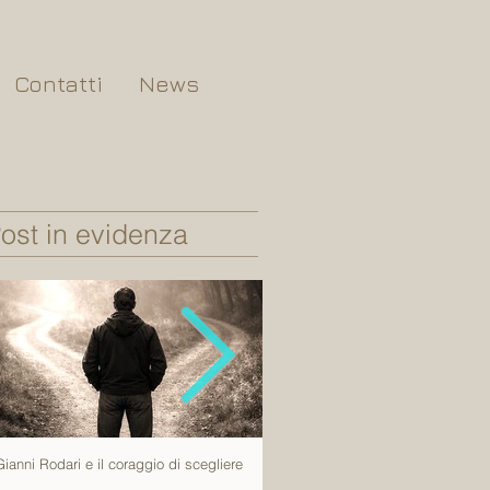
Contatti
News
ost in evidenza
Gianni Rodari e il coraggio di scegliere
Tutto succede una volta sola