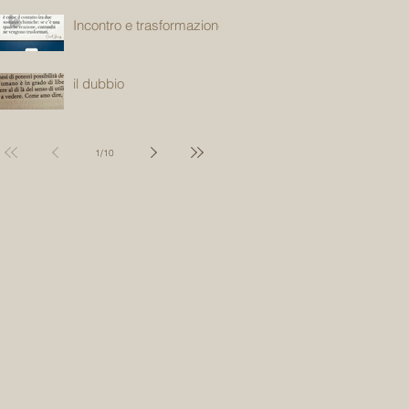
Incontro e trasformazione
il dubbio
1
/
10