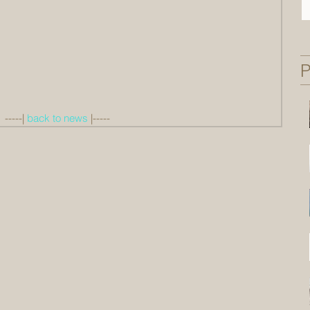
P
 -----| 
back to news
 |-----