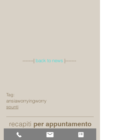
-------| 
back to news
 |------- 
Tag:
ansia
worrying
worry
spunti
recapiti
per appuntamento
3701104502