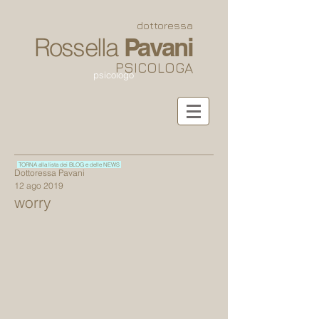
dottoressa
Rossella
Pavani
PSICOLOGA
psicologo
TORNA alla lista dei BLOG e delle NEWS
Dottoressa Pavani
12 ago 2019
worry