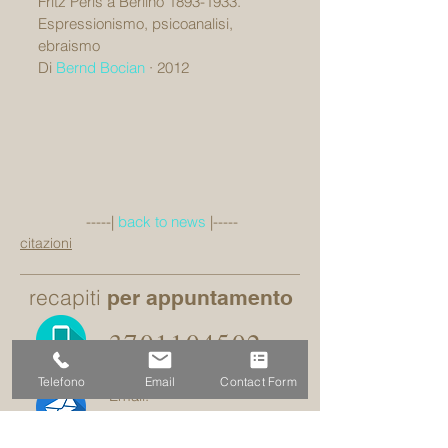
Fritz Perls a Berlino 1893-1933.
Espressionismo, psicoanalisi, 
ebraismo
Di 
Bernd Bocian
 · 2012
 -----| 
back to news
 |-----
citazioni
recapiti
per appuntamento
3701104502
Telefono
Email
Contact Form
Email:
dr.pavani@outlook.it