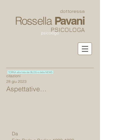
dottoressa
Rossella
Pavani
PSICOLOGA
psicologo
TORNA alla lista dei BLOG e delle NEWS
citazioni
28 giu 2023
Aspettative…
Da