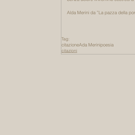
Alda Merini da ”La pazza della po
Tag:
citazione
Ada Merini
poesia
citazioni