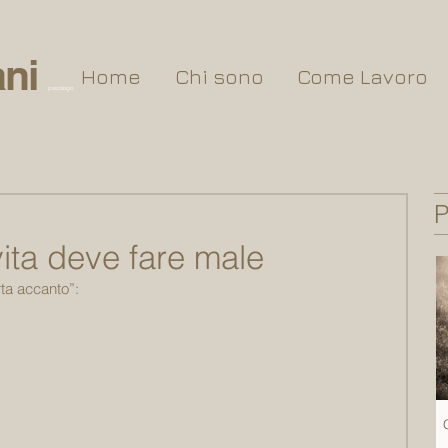
ni
Home
Chi sono
Come Lavoro
psicologo
P
vita deve fare male
ta accanto”: