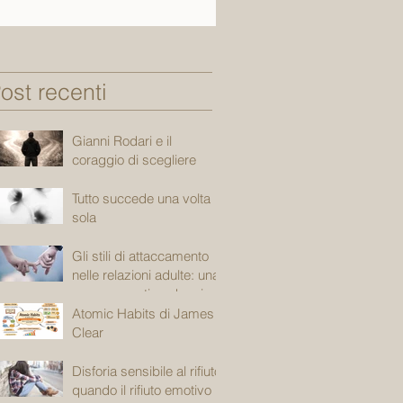
ost recenti
Gianni Rodari e il
coraggio di scegliere
Tutto succede una volta
sola
Gli stili di attaccamento
nelle relazioni adulte: una
mappa emotiva che ci
accompagna
Atomic Habits di James
Clear
Disforia sensibile al rifiuto:
quando il rifiuto emotivo