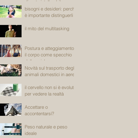
diventa intollerabile
bisogni e desideri: perché
è importante distinguerli
il mito del multitasking
Postura e atteggiamento:
il corpo come specchio
della psiche
Novità sul trasporto degli
animali domestici in aereo
il cervello non si è evoluto
per vedere la realtà
Accettare o
accontentarsi?
Peso naturale e peso
ideale