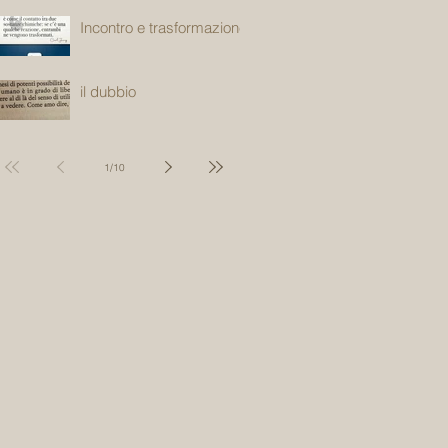
Incontro e trasformazione
il dubbio
1
/
10