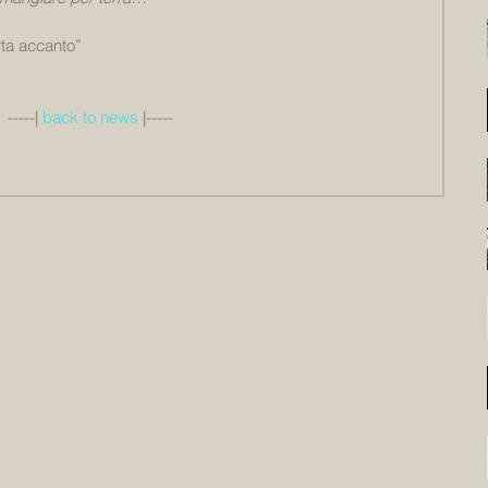
rta accanto”
 -----| 
back to news
 |-----