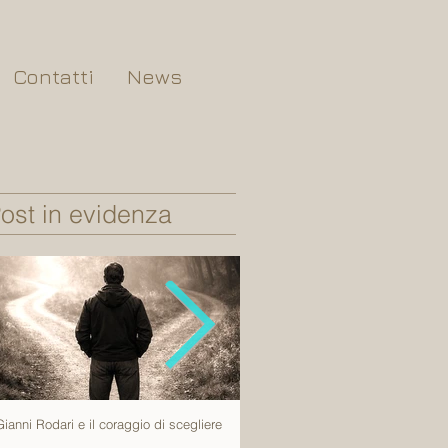
Contatti
News
ost in evidenza
Gianni Rodari e il coraggio di scegliere
Tutto succede una volta sola