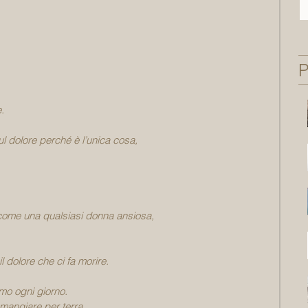
P
.
l dolore perché è l’unica cosa,
come una qualsiasi donna ansiosa,
il dolore che ci fa morire.
amo ogni giorno.
 mangiare per terra… 