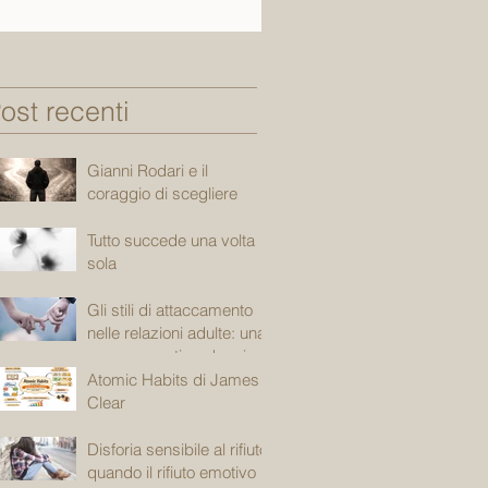
ost recenti
Gianni Rodari e il
coraggio di scegliere
Tutto succede una volta
sola
Gli stili di attaccamento
nelle relazioni adulte: una
mappa emotiva che ci
accompagna
Atomic Habits di James
Clear
Disforia sensibile al rifiuto:
quando il rifiuto emotivo