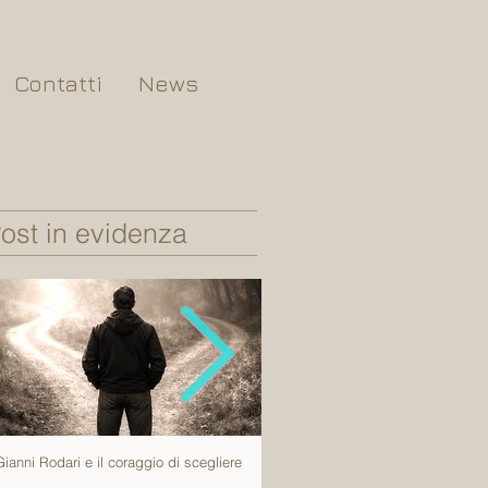
Contatti
News
ost in evidenza
Gianni Rodari e il coraggio di scegliere
Tutto succede una volta sola