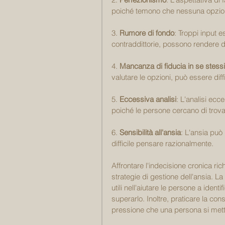
poiché temono che nessuna opzion
3. 
Rumore di fondo
: Troppi input e
contraddittorie, possono rendere di
4. 
Mancanza di fiducia in se stessi
valutare le opzioni, può essere diff
5. 
Eccessiva analisi
: L'analisi ecc
poiché le persone cercano di trovar
6. 
Sensibilità all'ansia
: L'ansia può
difficile pensare razionalmente.
Affrontare l'indecisione cronica ri
strategie di gestione dell'ansia. 
utili nell'aiutare le persone a iden
superarlo. Inoltre, praticare la co
pressione che una persona si mette