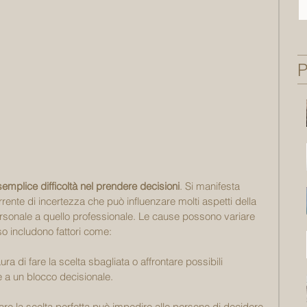
P
semplice difficoltà nel prendere decisioni
. Si manifesta 
rente di incertezza che può influenzare molti aspetti della 
ersonale a quello professionale. Le cause possono variare 
o includono fattori come:
ura di fare la scelta sbagliata o affrontare possibili 
 a un blocco decisionale.
 fare la scelta perfetta può impedire alle persone di decidere 