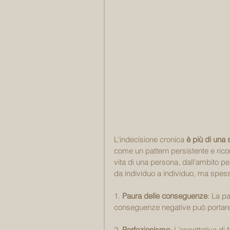
L'indecisione cronica 
è più di una 
come un pattern persistente e ricor
vita di una persona, dall'ambito p
da individuo a individuo, ma spess
1. 
Paura delle conseguenze
: La pa
conseguenze negative può portare
2. 
Perfezionismo
: L'aspettativa di