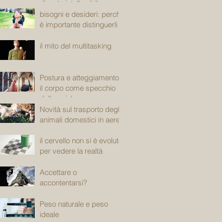
diventa intollerabile
bisogni e desideri: perché
è importante distinguerli
il mito del multitasking
Postura e atteggiamento:
il corpo come specchio
della psiche
Novità sul trasporto degli
animali domestici in aereo
il cervello non si è evoluto
per vedere la realtà
Accettare o
accontentarsi?
Peso naturale e peso
ideale