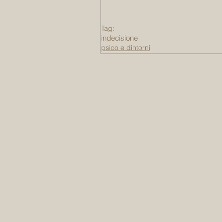
Tag:
indecisione
psico e dintorni