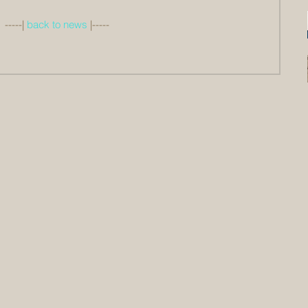
 -----| 
back to news
 |-----