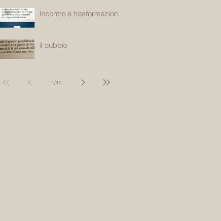
Incontro e trasformazione
il dubbio
1
/
10